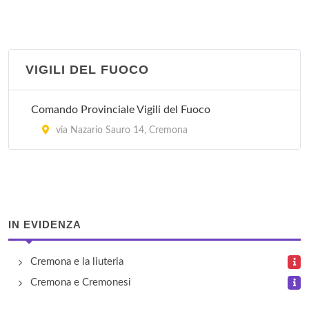
piazza Fiume 7, Cremona
Succursale 6
via Brescia 92, Cremona
VIGILI DEL FUOCO
Succursale 7
Comando Provinciale Vigili del Fuoco
via Giuseppina 12/u, Cremona
via Nazario Sauro 14, Cremona
IN EVIDENZA
Cremona e la liuteria
Cremona e Cremonesi