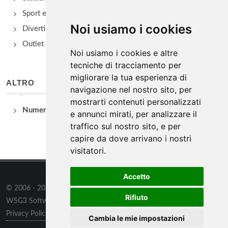
Sport e Benessere
Noi usiamo i cookies
Divertimento e Natura
Outlet e spacci aziendali
Noi usiamo i cookies e altre
tecniche di tracciamento per
migliorare la tua esperienza di
ALTRO
navigazione nel nostro sito, per
mostrarti contenuti personalizzati
Numeri Utili
e annunci mirati, per analizzare il
traffico sul nostro sito, e per
capire da dove arrivano i nostri
visitatori.
Accetto
© 2006 - 2026
WSG3 STUDIO
tutti i diritti riservati. Powered by
Rifiuto
WSG3 Software
Privacy Policy
/
Preferenze sui Cookies
Cambia le mie impostazioni
Chi siamo
/
Contatti
/
Sitemap