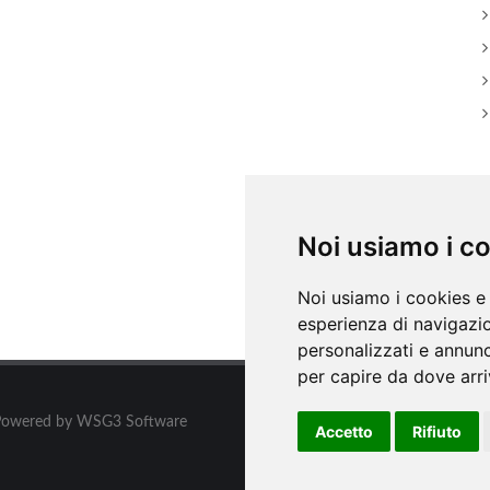
A
Noi usiamo i c
Noi usiamo i cookies e 
esperienza di navigazio
personalizzati e annunci
per capire da dove arriv
ati. Powered by WSG3 Software
Accetto
Rifiuto