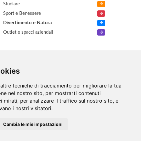
Studiare
Sport e Benessere
Divertimento e Natura
Outlet e spacci aziendali
LTRO
ookies
Numeri Utili
altre tecniche di tracciamento per migliorare la tua
ne nel nostro sito, per mostrarti contenuti
 mirati, per analizzare il traffico sul nostro sito, e
ano i nostri visitatori.
Cambia le mie impostazioni
Chi siamo
/
Contatti
/
Sitemap