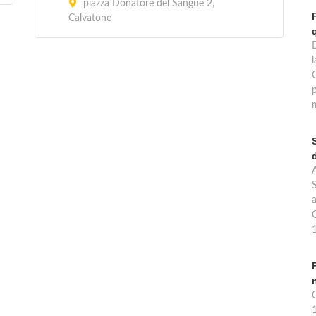
piazza Donatore del Sangue 2,
Calvatone
l
p
S
G
C