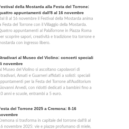
Festival della Mostarda alla Festa del Torrone:
quattro appuntamenti dall'8 al 16 novembre
Dal 8 al 16 novembre il Festival della Mostarda anima
a Festa del Torrone con il Villaggio della Mostarda.
Quattro appuntamenti al PalaTorrone in Piazza Roma
er scoprire sapori, creatività e tradizione tra torrone e
mostarda con ingresso libero.
Stradivari al Museo del Violino: concerti speciali
di novembre
Al Museo del Violino si ascoltano capolavori di
tradivari, Amati e Guarneri affidati a solisti: speciali
appuntamenti per la Festa del Torrone all’Auditorium
iovanni Arvedi, con ridotti dedicati a bambini fino a
10 anni e scuole, entrambi a 5 euro.
Festa del Torrone 2025 a Cremona: 8-16
novembre
remona si trasforma in capitale del torrone dall'8 al
16 novembre 2025: vie e piazze profumano di miele,