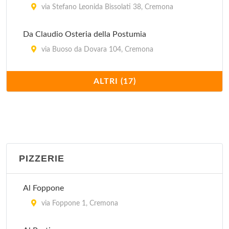
via Stefano Leonida Bissolati 38, Cremona
Da Claudio Osteria della Postumia
via Buoso da Dovara 104, Cremona
Del Melograno
ALTRI (17)
via Ferrante Aporti 25, Cremona
El Sorbir
via Dante Alighieri 145, Cremona
PIZZERIE
Il Fulmine Trattoria
via Carioni 12, Trescore Cremasco
Al Foppone
La Lucciola Trattoria
via Foppone 1, Cremona
via del Porto 16, Cremona