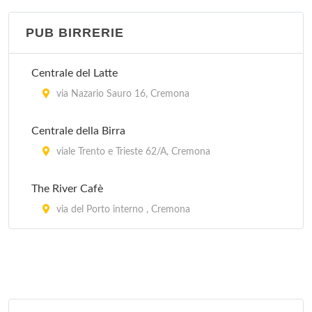
via del Sale 58, Cremona
PUB BIRRERIE
Il Boschetto
via Boschetto 91, Cremona
Centrale del Latte
Il Cortile
via Nazario Sauro 16, Cremona
via Livrasco 10, Cremona
Centrale della Birra
Il Giardino del Po
viale Trento e Trieste 62/A, Cremona
piazza Caduti del Lavoro 16, Cremona
The River Cafè
La Baita
via del Porto interno , Cremona
via Fabio Filzi 78, Cremona