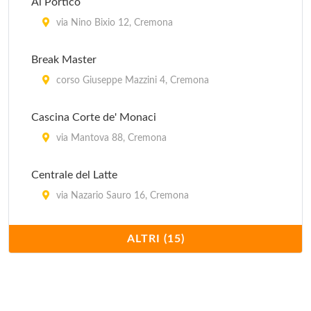
Al Portico
La Piccola
via Nino Bixio 12, Cremona
via Dante Alighieri 80, Cremona
Break Master
La Sosta
corso Giuseppe Mazzini 4, Cremona
via Vescovo Sicardo 9, Cremona
Cascina Corte de' Monaci
via Mantova 88, Cremona
Centrale del Latte
via Nazario Sauro 16, Cremona
Centrale della Birra
ALTRI (15)
viale Trento e Trieste 62/A, Cremona
Dordoni