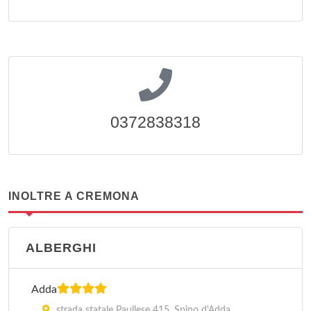
0372838318
INOLTRE A CREMONA
ALBERGHI
Adda
strada statale Paullese 415, Spino d'Adda